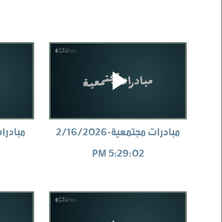
مبادرات مجتمعية-2/16/2026
5:29:02 PM