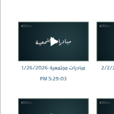
عية-2/2/2026
مبادرات مجتمعية-1/26/2026
5:29:03 PM