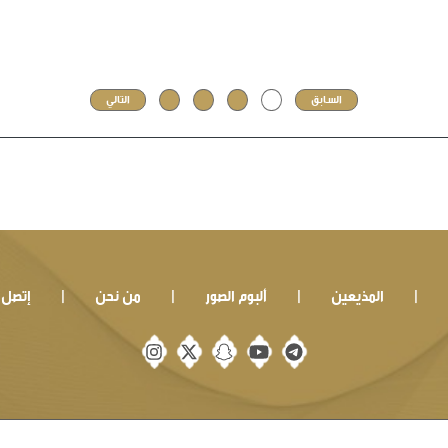
السابق
1
2
3
4
التالي
المذيعين
ألبوم الصور
من نحن
إتصل ب
|
|
|
|