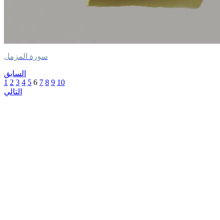
سورة المزمل
السابق
1
2
3
4
5
6
7
8
9
10
التالي